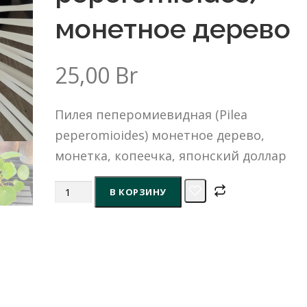
монетное дерево
25,00
Br
Пилея пеперомиевидная (Pilea
peperomioides) монетное дерево,
монетка, копеечка, японский доллар
Количество
В КОРЗИНУ
товара
Пилея
пеперомиевидная
(Pilea