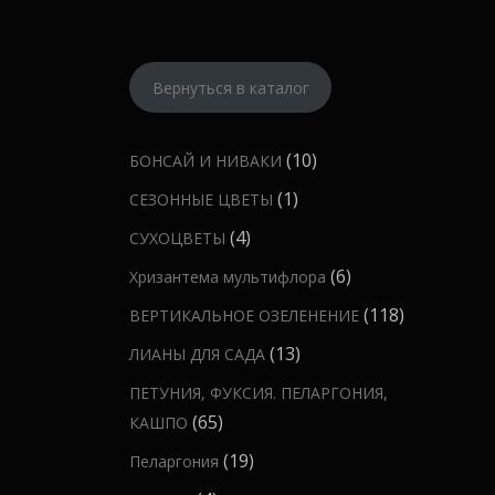
Вернуться в каталог
1
10
БОНСАЙ И НИВАКИ
0
1
1
СЕЗОННЫЕ ЦВЕТЫ
т
т
4
4
СУХОЦВЕТЫ
о
о
т
6
6
Хризантема мультифлора
в
в
о
т
а
1
118
ВЕРТИКАЛЬНОЕ ОЗЕЛЕНЕНИЕ
а
в
о
р
1
р
1
13
ЛИАНЫ ДЛЯ САДА
а
в
о
8
3
р
ПЕТУНИЯ, ФУКСИЯ. ПЕЛАРГОНИЯ,
а
в
т
т
а
6
65
КАШПО
р
о
о
5
о
1
19
Пеларгония
в
в
т
в
9
а