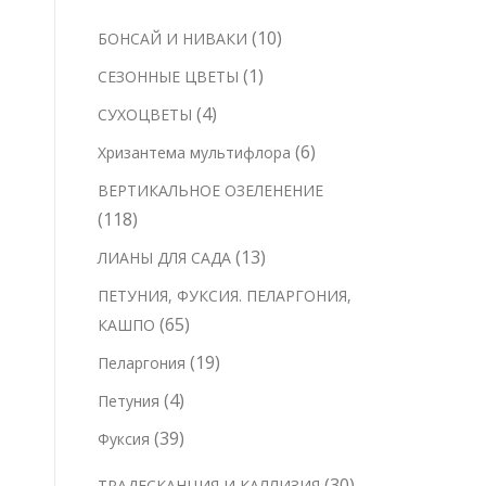
1
10
БОНСАЙ И НИВАКИ
0
1
1
СЕЗОННЫЕ ЦВЕТЫ
т
т
4
4
СУХОЦВЕТЫ
о
о
т
6
6
Хризантема мультифлора
в
в
о
т
а
ВЕРТИКАЛЬНОЕ ОЗЕЛЕНЕНИЕ
а
в
о
р
1
118
р
а
в
о
1
1
13
ЛИАНЫ ДЛЯ САДА
р
а
в
8
3
а
ПЕТУНИЯ, ФУКСИЯ. ПЕЛАРГОНИЯ,
р
т
т
6
65
КАШПО
о
о
о
5
в
1
19
Пеларгония
в
в
т
9
а
4
4
Петуния
а
о
т
р
т
р
3
39
Фуксия
в
о
о
о
о
9
а
в
в
3
30
ТРАДЕСКАНЦИЯ И КАЛЛИЗИЯ