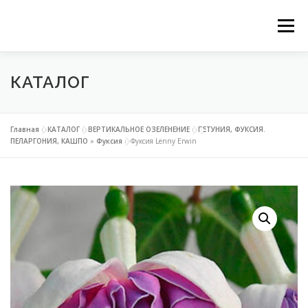
Перейти
Ме
к
КАТАЛОГ
ГЛАВНАЯ
НАШИ СЕРВИСЫ
КАТАЛОГ
содержимому
ВЕРТИКАЛЬНОЕ ОЗЕЛЕНЕНИЕ
Главная
»
КАТАЛОГ
»
ВЕРТИКАЛЬНОЕ ОЗЕЛЕНЕНИЕ
»
ПЕТУНИЯ, ФУКСИЯ.
ПЕЛАРГОНИЯ, КАШПО
»
Фуксия
»
Фуксия Lenny Erwin
ОЗЕЛЕНЕНИЕ ОРАНЖЕРЕЙ
ФИТОДИЗАЙН ОФИСОВ
КОНТАКТЫ