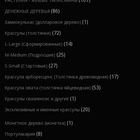
107
РАСТЕНИЯ - ЖИВЫЕ ТАЛИСМАНЫ
в
р
о
а
в
0
а
о
8
86
ДЕНЕЖНЫЕ ДЕРЕВЬЯ
в
р
7
р
в
6
а
1
1
Замиокулькас (долларовое дерево)
а
т
о
т
р
т
7
72
Крассулы (толстянки)
о
в
о
о
о
2
в
1
14
L-Large (Сформированные)
в
в
в
т
а
4
а
2
25
M-Medium (Подросшие)
а
о
р
т
р
5
р
2
27
S-Small (Стартовые)
в
о
о
о
т
7
а
в
1
17
Крассула арборесценс (Толстянка древовидная)
в
в
о
т
р
7
а
5
53
Крассула овата (толстянка яйцевидная)
в
о
а
т
р
3
а
1
1
Крассулы свазиенсис и другие
в
о
о
т
р
т
а
2
20
Эксклюзивные и именные крассулы
в
в
о
о
о
р
0
а
в
в
1
1
Монетное дерево (монетка)
в
о
т
р
а
т
а
в
8
8
Портулакария
о
о
р
о