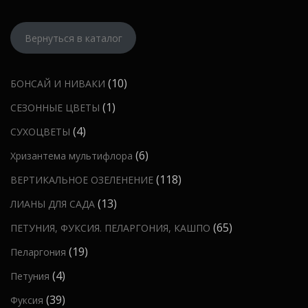
о
в
Вернуться в каталог
1
10
БОНСАЙ И НИВАКИ
0
1
1
СЕЗОННЫЕ ЦВЕТЫ
т
т
4
4
СУХОЦВЕТЫ
о
о
т
6
6
Хризантема мультифлора
в
в
о
т
а
1
118
ВЕРТИКАЛЬНОЕ ОЗЕЛЕНЕНИЕ
а
в
о
р
1
р
1
13
ЛИАНЫ ДЛЯ САДА
а
в
о
8
3
р
6
65
ПЕТУНИЯ, ФУКСИЯ. ПЕЛАРГОНИЯ, КАШПО
а
в
т
т
а
5
р
1
19
Пеларгония
о
о
т
о
9
в
4
4
Петуния
в
о
в
т
а
т
а
3
39
Фуксия
в
о