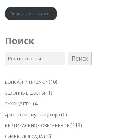
Вернуться в каталог
Поиск
Поиск
1
10
БОНСАЙ И НИВАКИ
0
1
1
СЕЗОННЫЕ ЦВЕТЫ
т
т
4
4
СУХОЦВЕТЫ
о
о
т
6
6
Хризантема мультифлора
в
в
о
т
а
1
118
ВЕРТИКАЛЬНОЕ ОЗЕЛЕНЕНИЕ
а
в
о
р
1
р
1
13
ЛИАНЫ ДЛЯ САДА
а