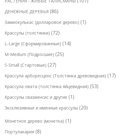
1
107
РАСТЕНИЯ - ЖИВЫЕ ТАЛИСМАНЫ
в
р
о
а
в
0
а
о
8
86
ДЕНЕЖНЫЕ ДЕРЕВЬЯ
в
р
7
р
в
6
а
1
1
Замиокулькас (долларовое дерево)
а
т
о
т
р
т
7
72
Крассулы (толстянки)
о
в
о
о
о
2
в
1
14
L-Large (Сформированные)
в
в
в
т
а
4
а
2
25
M-Medium (Подросшие)
а
о
р
т
р
5
р
2
27
S-Small (Стартовые)
в
о
о
о
т
7
а
в
1
17
Крассула арборесценс (Толстянка древовидная)
в
в
о
т
р
7
а
5
53
Крассула овата (толстянка яйцевидная)
в
о
а
т
р
3
а
1
1
Крассулы свазиенсис и другие
в
о
о
т
р
т
а
2
20
Эксклюзивные и именные крассулы
в
в
о
о
о
р
0
а
в
в
1
1
Монетное дерево (монетка)
в
о
т
р
а
т
а
в
8
8
Портулакария
о
о
р
о