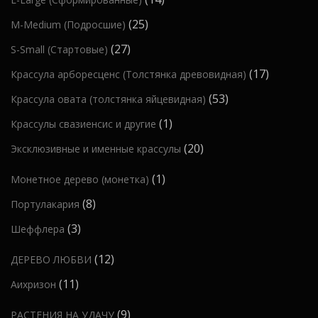
в
в
в
т
а
4
а
2
25
M-Medium (Подросшие)
а
о
р
т
р
5
р
2
27
S-Small (Стартовые)
в
о
о
о
т
7
а
в
1
17
Крассула арборесценс (Толстянка древовидная)
в
в
о
т
р
7
а
5
53
Крассула овата (толстянка яйцевидная)
в
о
а
т
р
3
а
1
1
Крассулы свазиенсис и другие
в
о
о
т
р
т
а
2
20
Эксклюзивные и именные крассулы
в
в
о
о
о
р
0
а
в
в
1
1
Монетное дерево (монетка)
в
о
т
р
а
т
а
в
8
8
Портулакария
о
о
р
о
р
т
в
в
3
3
Шеффлера
а
в
о
а
т
а
1
12
ДЕРЕВО ЛЮБВИ
в
р
о
р
2
а
о
1
11
Аихризон
в
т
р
в
1
а
9
9
РАСТЕНИЯ НА УДАЧУ
о