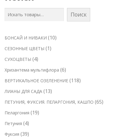
Поиск
1
10
БОНСАЙ И НИВАКИ
0
1
1
СЕЗОННЫЕ ЦВЕТЫ
т
т
4
4
СУХОЦВЕТЫ
о
о
т
6
6
Хризантема мультифлора
в
в
о
т
а
1
118
ВЕРТИКАЛЬНОЕ ОЗЕЛЕНЕНИЕ
а
в
о
р
1
р
1
13
ЛИАНЫ ДЛЯ САДА
а
в
о
8
3
р
6
65
ПЕТУНИЯ, ФУКСИЯ. ПЕЛАРГОНИЯ, КАШПО
а
в
т
т
а
5
р
1
19
Пеларгония
о
о
т
о
9
в
4
4
Петуния
в
о
в
т
а
т
а
3
39
Фуксия
в
о