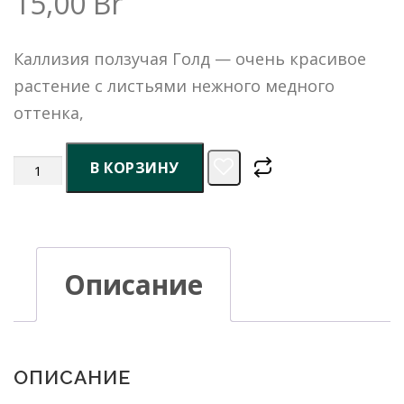
15,00
Br
Каллизия ползучая Голд — очень красивое
растение с листьями нежного медного
оттенка,
Количество
В КОРЗИНУ
товара
Каллизия
Описание
ползучая
Gold
ОПИСАНИЕ