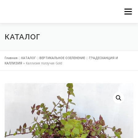
Перейти
Ме
к
КАТАЛОГ
ГЛАВНАЯ
НАШИ СЕРВИСЫ
КАТАЛОГ
содержимому
ВЕРТИКАЛЬНОЕ ОЗЕЛЕНЕНИЕ
Главная
»
КАТАЛОГ
»
ВЕРТИКАЛЬНОЕ ОЗЕЛЕНЕНИЕ
»
ТРАДЕСКАНЦИЯ И
КАЛЛИЗИЯ
»
Каллизия ползучая Gold
ОЗЕЛЕНЕНИЕ ОРАНЖЕРЕЙ
ФИТОДИЗАЙН ОФИСОВ
КОНТАКТЫ