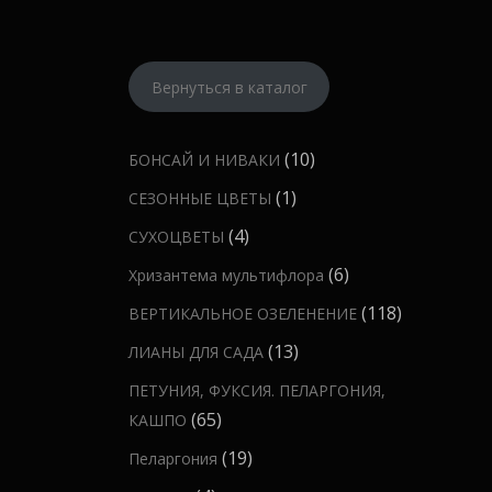
Вернуться в каталог
1
10
БОНСАЙ И НИВАКИ
0
1
1
СЕЗОННЫЕ ЦВЕТЫ
т
т
4
4
СУХОЦВЕТЫ
о
о
т
6
6
Хризантема мультифлора
в
в
о
т
а
1
118
ВЕРТИКАЛЬНОЕ ОЗЕЛЕНЕНИЕ
а
в
о
р
1
р
1
13
ЛИАНЫ ДЛЯ САДА
а
в
о
8
3
р
ПЕТУНИЯ, ФУКСИЯ. ПЕЛАРГОНИЯ,
а
в
т
т
а
6
65
КАШПО
р
о
о
5
о
1
19
Пеларгония
в
в
т
в
9
а