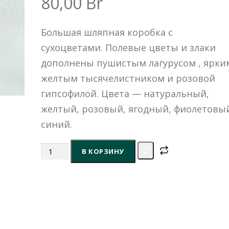
80,00
Br
Большая шляпная коробка с
сухоцветами. Полевые цветы и злаки
дополнены пушистым лагурусом , ярки
желтым тысячелистником и розовой
гипсофилой. Цвета — натуральный,
желтый, розовый, ягодный, фиолетовы
синий.
Количество
В КОРЗИНУ
товара
Букет
из