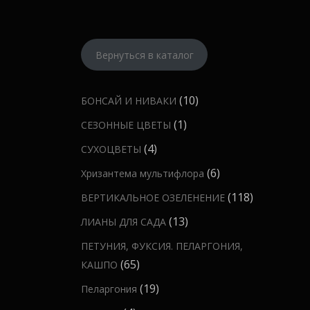
Вернуться в каталог
1
10
БОНСАЙ И НИВАКИ
0
1
1
СЕЗОННЫЕ ЦВЕТЫ
т
т
4
4
СУХОЦВЕТЫ
о
о
т
6
6
Хризантема мультифлора
в
в
о
т
а
1
118
ВЕРТИКАЛЬНОЕ ОЗЕЛЕНЕНИЕ
а
в
о
р
1
р
1
13
ЛИАНЫ ДЛЯ САДА
а
в
о
8
3
р
ПЕТУНИЯ, ФУКСИЯ. ПЕЛАРГОНИЯ,
а
в
т
т
а
6
65
КАШПО
р
о
о
5
о
1
19
Пеларгония
в
в
т
в
9
а