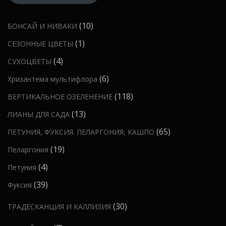
1
10
БОНСАЙ И НИВАКИ
0
1
1
СЕЗОННЫЕ ЦВЕТЫ
т
т
4
4
СУХОЦВЕТЫ
о
о
т
6
6
Хризантема мультифлора
в
в
о
т
а
1
118
ВЕРТИКАЛЬНОЕ ОЗЕЛЕНЕНИЕ
а
в
о
р
1
р
1
13
ЛИАНЫ ДЛЯ САДА
а
в
о
8
3
р
6
65
ПЕТУНИЯ, ФУКСИЯ. ПЕЛАРГОНИЯ, КАШПО
а
в
т
т
а
5
р
1
19
Пеларгония
о
о
т
о
9
в
4
4
Петуния
в
о
в
т
а
т
а
3
39
Фуксия
в
о
р
о
р
9
а
в
о
3
30
ТРАДЕСКАНЦИЯ И КАЛЛИЗИЯ
в
о
т
р
а
в
0
а
в
о