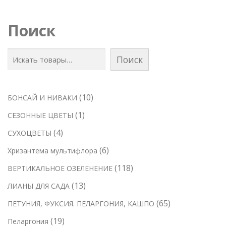
Поиск
Поиск
1
10
БОНСАЙ И НИВАКИ
0
1
1
СЕЗОННЫЕ ЦВЕТЫ
т
т
4
4
СУХОЦВЕТЫ
о
о
т
6
6
Хризантема мультифлора
в
в
о
т
а
1
118
ВЕРТИКАЛЬНОЕ ОЗЕЛЕНЕНИЕ
а
в
о
р
1
р
1
13
ЛИАНЫ ДЛЯ САДА
а
в
о
8
3
р
6
65
ПЕТУНИЯ, ФУКСИЯ. ПЕЛАРГОНИЯ, КАШПО
а
в
т
т
а
5
р
1
19
Пеларгония
о