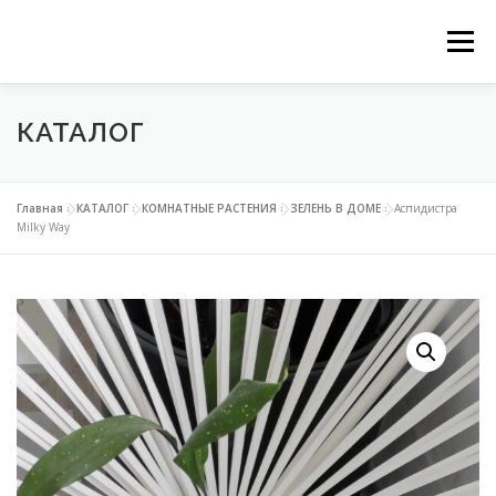
Перейти
Ме
к
КАТАЛОГ
ГЛАВНАЯ
НАШИ СЕРВИСЫ
КАТАЛОГ
содержимому
ВЕРТИКАЛЬНОЕ ОЗЕЛЕНЕНИЕ
Главная
»
КАТАЛОГ
»
КОМНАТНЫЕ РАСТЕНИЯ
»
ЗЕЛЕНЬ В ДОМЕ
»
Аспидистра
Milky Way
ОЗЕЛЕНЕНИЕ ОРАНЖЕРЕЙ
ФИТОДИЗАЙН ОФИСОВ
КОНТАКТЫ