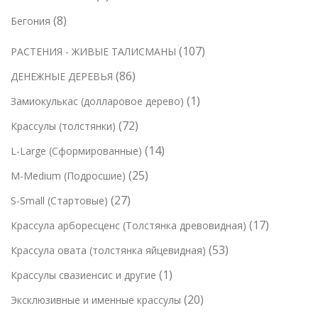
т
а
т
в
в
8
8
Бегония
о
р
о
а
т
в
о
1
107
РАСТЕНИЯ - ЖИВЫЕ ТАЛИСМАНЫ
в
р
о
а
в
0
а
о
8
86
ДЕНЕЖНЫЕ ДЕРЕВЬЯ
в
р
7
р
в
6
а
1
1
Замиокулькас (долларовое дерево)
а
т
о
т
р
т
7
72
Крассулы (толстянки)
о
в
о
о
о
2
в
1
14
L-Large (Сформированные)
в
в
в
т
а
4
а
2
25
M-Medium (Подросшие)
а
о
р
т
р
5
р
2
27
S-Small (Стартовые)
в
о
о
о
т
7
а
в
1
17
Крассула арборесценс (Толстянка древовидная)
в
в
о
т
р
7
а
5
53
Крассула овата (толстянка яйцевидная)
в
о
а
т
р
3
а
1
1
Крассулы свазиенсис и другие
в
о
о
т
р
т
а
2
20
Эксклюзивные и именные крассулы
в
в
о
о
о
р