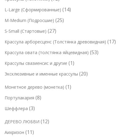
в
о
о
о
2
в
1
14
L-Large (Сформированные)
в
в
в
т
а
4
а
2
25
M-Medium (Подросшие)
а
о
р
т
р
5
р
2
27
S-Small (Стартовые)
в
о
о
о
т
7
а
в
1
17
Крассула арборесценс (Толстянка древовидная)
в
в
о
т
р
7
а
5
53
Крассула овата (толстянка яйцевидная)
в
о
а
т
р
3
а
1
1
Крассулы свазиенсис и другие
в
о
о
т
р
т
а
2
20
Эксклюзивные и именные крассулы
в
в
о
о
о
р
0
а
в
в
1
1
Монетное дерево (монетка)
в
о
т
р
а
т
а
в
8
8
Портулакария
о
о
р
о
р
т
в
в
3
3
Шеффлера
а
в
о
а
т
а
1
12
ДЕРЕВО ЛЮБВИ
в
р
о
р
2
а
о
1
11
Аихризон
в