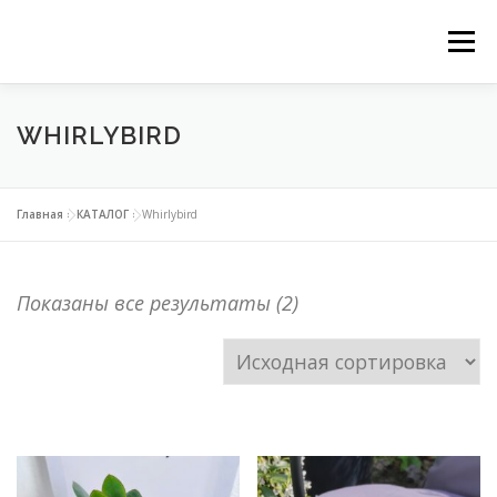
Перейти
Ме
к
ГЛАВНАЯ
НАШИ СЕРВИСЫ
КАТАЛОГ
содержимому
WHIRLYBIRD
ВЕРТИКАЛЬНОЕ ОЗЕЛЕНЕНИЕ
Главная
»
КАТАЛОГ
»
Whirlybird
ОЗЕЛЕНЕНИЕ ОРАНЖЕРЕЙ
Показаны все результаты (2)
ФИТОДИЗАЙН ОФИСОВ
КОНТАКТЫ