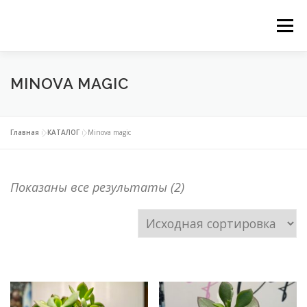
Перейти
Ме
к
ГЛАВНАЯ
НАШИ СЕРВИСЫ
КАТАЛОГ
содержимому
MINOVA MAGIC
ВЕРТИКАЛЬНОЕ ОЗЕЛЕНЕНИЕ
Главная
»
КАТАЛОГ
»
Minova magic
ОЗЕЛЕНЕНИЕ ОРАНЖЕРЕЙ
Показаны все результаты (2)
ФИТОДИЗАЙН ОФИСОВ
КОНТАКТЫ