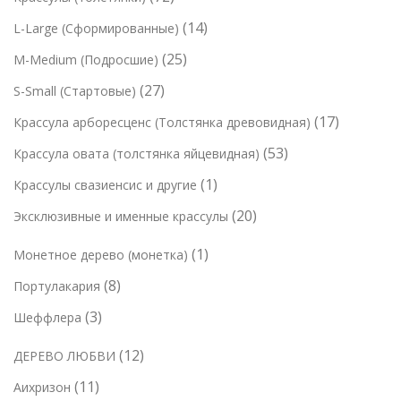
в
о
о
о
2
в
1
14
L-Large (Сформированные)
в
в
в
т
а
4
а
2
25
M-Medium (Подросшие)
а
о
р
т
р
5
р
2
27
S-Small (Стартовые)
в
о
о
о
т
7
а
в
1
17
Крассула арборесценс (Толстянка древовидная)
в
в
о
т
р
7
а
5
53
Крассула овата (толстянка яйцевидная)
в
о
а
т
р
3
а
1
1
Крассулы свазиенсис и другие
в
о
о
т
р
т
а
2
20
Эксклюзивные и именные крассулы
в
в
о
о
о
р
0
а
в
в
1
1
Монетное дерево (монетка)
в
о
т
р
а
т
а
в
8
8
Портулакария
о
о
р
о
р
т
в
в
3
3
Шеффлера
а
в
о
а
т
а
1
12
ДЕРЕВО ЛЮБВИ
в
р
о
р
2
а
о
1
11
Аихризон
в