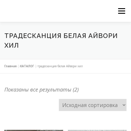
Перейти
Ме
к
ГЛАВНАЯ
НАШИ СЕРВИСЫ
КАТАЛОГ
содержимому
ТРАДЕСКАНЦИЯ БЕЛАЯ АЙВОРИ
ХИЛ
ВЕРТИКАЛЬНОЕ ОЗЕЛЕНЕНИЕ
Главная
»
КАТАЛОГ
»
традесканция белая Айвори хил
ОЗЕЛЕНЕНИЕ ОРАНЖЕРЕЙ
Показаны все результаты (2)
ФИТОДИЗАЙН ОФИСОВ
КОНТАКТЫ