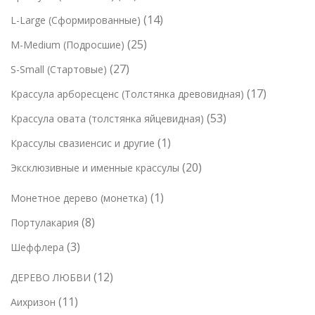
о
о
о
2
в
1
14
L-Large (Сформированные)
в
в
в
т
а
4
а
2
25
M-Medium (Подросшие)
а
о
р
т
р
5
р
2
27
S-Small (Стартовые)
в
о
о
о
т
7
а
в
1
17
Крассула арборесценс (Толстянка древовидная)
в
в
о
т
р
7
а
5
53
Крассула овата (толстянка яйцевидная)
в
о
а
т
р
3
а
1
1
Крассулы свазиенсис и другие
в
о
о
т
р
т
а
2
20
Эксклюзивные и именные крассулы
в
в
о
о
о
р
0
а
в
в
1
1
Монетное дерево (монетка)
в
о
т
р
а
т
а
в
8
8
Портулакария
о
о
р
о
р
т
в
в
3
3
Шеффлера
а
в
о
а
т
а
1
12
ДЕРЕВО ЛЮБВИ
в
р
о
р
2
а
о
1
11
Аихризон
в
т