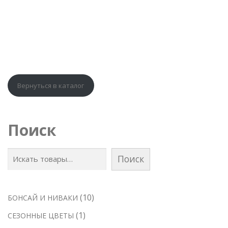
Вернуться в каталог
Поиск
Поиск
1
10
БОНСАЙ И НИВАКИ
0
1
1
СЕЗОННЫЕ ЦВЕТЫ
т