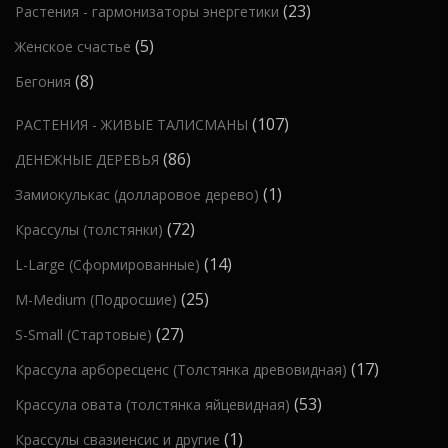
о
а
2
23
Растения - гармонизаторы энергетики
о
о
т
р
в
3
в
в
5
5
Женское счастье
о
о
т
а
т
в
в
8
8
Бегония
о
р
о
а
т
в
о
1
107
РАСТЕНИЯ - ЖИВЫЕ ТАЛИСМАНЫ
в
р
о
а
в
0
а
о
8
86
ДЕНЕЖНЫЕ ДЕРЕВЬЯ
в
р
7
р
в
6
а
1
1
Замиокулькас (долларовое дерево)
а
т
о
т
р
т
7
72
Крассулы (толстянки)
о
в
о
о
о
2
в
1
14
L-Large (Сформированные)
в
в
в
т
а
4
а
2
25
M-Medium (Подросшие)
а
о
р
т
р
5
р
2
27
S-Small (Стартовые)
в
о
о
о
т
7
а
в
1
17
Крассула арборесценс (Толстянка древовидная)
в
в
о
т
р
7
а
5
53
Крассула овата (толстянка яйцевидная)
в
о
а
т
р
3
а
1
1
Крассулы свазиенсис и другие
в