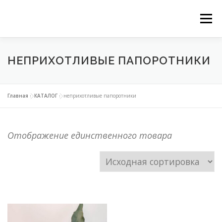
Перейти
Ме
к
ГЛАВНАЯ
НАШИ СЕРВИСЫ
КАТАЛОГ
содержимому
НЕПРИХОТЛИВЫЕ ПАПОРОТНИКИ
ВЕРТИКАЛЬНОЕ ОЗЕЛЕНЕНИЕ
Главная
»
КАТАЛОГ
»
неприхотливые папоротники
ОЗЕЛЕНЕНИЕ ОРАНЖЕРЕЙ
Отображение единственного товара
ФИТОДИЗАЙН ОФИСОВ
КОНТАКТЫ