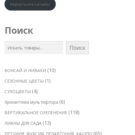
Вернуться в каталог
Поиск
Поиск
1
10
БОНСАЙ И НИВАКИ
0
1
1
СЕЗОННЫЕ ЦВЕТЫ
т
т
4
4
СУХОЦВЕТЫ
о
о
т
6
6
Хризантема мультифлора
в
в
о
т
а
1
118
ВЕРТИКАЛЬНОЕ ОЗЕЛЕНЕНИЕ
а
в
о
р
1
р
1
13
ЛИАНЫ ДЛЯ САДА
а
в
о
8
3
р
6
65
ПЕТУНИЯ, ФУКСИЯ. ПЕЛАРГОНИЯ, КАШПО
а