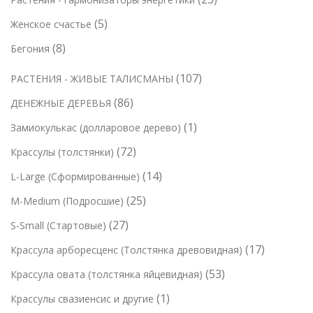
о
о
т
р
в
3
в
в
5
5
Женское счастье
о
о
т
а
т
в
в
8
8
Бегония
о
р
о
а
т
в
о
1
107
РАСТЕНИЯ - ЖИВЫЕ ТАЛИСМАНЫ
в
р
о
а
в
0
а
о
8
86
ДЕНЕЖНЫЕ ДЕРЕВЬЯ
в
р
7
р
в
6
а
1
1
Замиокулькас (долларовое дерево)
а
т
о
т
р
т
7
72
Крассулы (толстянки)
о
в
о
о
о
2
в
1
14
L-Large (Сформированные)
в
в
в
т
а
4
а
2
25
M-Medium (Подросшие)
а
о
р
т
р
5
р
2
27
S-Small (Стартовые)
в
о
о
о
т
7
а
в
1
17
Крассула арборесценс (Толстянка древовидная)
в
в
о
т
р
7
а
5
53
Крассула овата (толстянка яйцевидная)
в
о
а
т
р
3
а
1
1
Крассулы свазиенсис и другие
в
о
о
т