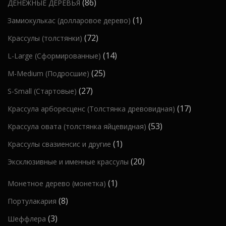
о
8
86
ДЕНЕЖНЫЕ ДЕРЕВЬЯ
в
р
7
р
в
6
а
1
1
Замиокулькас (долларовое дерево)
а
т
о
т
р
т
7
72
Крассулы (толстянки)
о
в
о
о
о
2
в
1
14
L-Large (Сформированные)
в
в
в
т
а
4
а
2
25
M-Medium (Подросшие)
а
о
р
т
р
5
р
2
27
S-Small (Стартовые)
в
о
о
о
т
7
а
в
1
17
Крассула арборесценс (Толстянка древовидная)
в
в
о
т
р
7
а
5
53
Крассула овата (толстянка яйцевидная)
в
о
а
т
р
3
а
1
1
Крассулы свазиенсис и другие
в
о
о
т
р
т
а
2
20
Эксклюзивные и именные крассулы
в
в
о
о
о
р
0
а
в
в
1
1
Монетное дерево (монетка)
в
о
т
р
а
т
а
в
8
8
Портулакария
о
о
р
о
р
т
в
в
3
3
Шеффлера
а
в