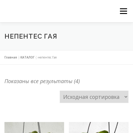
Перейти
Ме
к
ГЛАВНАЯ
НАШИ СЕРВИСЫ
КАТАЛОГ
содержимому
НЕПЕНТЕС ГАЯ
ВЕРТИКАЛЬНОЕ ОЗЕЛЕНЕНИЕ
Главная
»
КАТАЛОГ
»
непентес Гая
ОЗЕЛЕНЕНИЕ ОРАНЖЕРЕЙ
Показаны все результаты (4)
ФИТОДИЗАЙН ОФИСОВ
КОНТАКТЫ