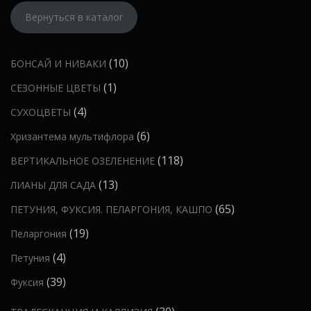
в
Вернуться в каталог
1
10
БОНСАЙ И НИВАКИ
0
1
1
СЕЗОННЫЕ ЦВЕТЫ
т
т
4
4
СУХОЦВЕТЫ
о
о
т
6
6
Хризантема мультифлора
в
в
о
т
а
1
118
ВЕРТИКАЛЬНОЕ ОЗЕЛЕНЕНИЕ
а
в
о
р
1
р
1
13
ЛИАНЫ ДЛЯ САДА
а
в
о
8
3
р
6
65
ПЕТУНИЯ, ФУКСИЯ. ПЕЛАРГОНИЯ, КАШПО
а
в
т
т
а
5
р
1
19
Пеларгония
о
о
т
о
9
в
4
4
Петуния
в
о
в
т
а
т
а
3
39
Фуксия
в
о
р
о
р
9
а
в
о
3