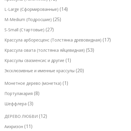
в
о
о
о
2
в
1
14
L-Large (Сформированные)
в
в
в
т
а
4
а
2
25
M-Medium (Подросшие)
а
о
р
т
р
5
р
2
27
S-Small (Стартовые)
в
о
о
о
т
7
а
в
1
17
Крассула арборесценс (Толстянка древовидная)
в
в
о
т
р
7
а
5
53
Крассула овата (толстянка яйцевидная)
в
о
а
т
р
3
а
1
1
Крассулы свазиенсис и другие
в
о
о
т
р
т
а
2
20
Эксклюзивные и именные крассулы
в
в
о
о
о
р
0
а
в
в
1
1
Монетное дерево (монетка)
в
о
т
р
а
т
а
в
8
8
Портулакария
о
о
р
о
р
т
в
в
3
3
Шеффлера
а
в
о
а
т
а
1
12
ДЕРЕВО ЛЮБВИ
в
р
о
р
2
а
о
1
11
Аихризон
в