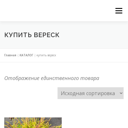
Перейти
Ме
к
ГЛАВНАЯ
НАШИ СЕРВИСЫ
КАТАЛОГ
содержимому
КУПИТЬ ВЕРЕСК
ВЕРТИКАЛЬНОЕ ОЗЕЛЕНЕНИЕ
Главная
»
КАТАЛОГ
»
купить вереск
ОЗЕЛЕНЕНИЕ ОРАНЖЕРЕЙ
Отображение единственного товара
ФИТОДИЗАЙН ОФИСОВ
КОНТАКТЫ