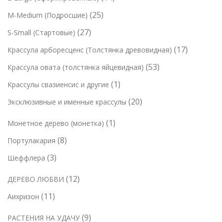
в
т
а
4
а
2
25
M-Medium (Подросшие)
а
о
р
т
р
5
р
2
27
S-Small (Стартовые)
в
о
о
о
т
7
а
в
1
17
Крассула арборесценс (Толстянка древовидная)
в
в
о
т
р
7
а
5
53
Крассула овата (толстянка яйцевидная)
в
о
а
т
р
3
а
1
1
Крассулы свазиенсис и другие
в
о
о
т
р
т
а
2
20
Эксклюзивные и именные крассулы
в
в
о
о
о
р
0
а
в
в
1
1
Монетное дерево (монетка)
в
о
т
р
а
т
а
в
8
8
Портулакария
о
о
р
о
р
т
в
в
3
3
Шеффлера
а
в
о
а
т
а
1
12
ДЕРЕВО ЛЮБВИ
в
р
о
р
2
а
о
1
11
Аихризон
в
т
р
в
1
а
9
9
РАСТЕНИЯ НА УДАЧУ
о
о