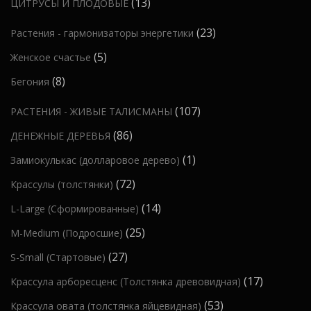
1
13
ЦИТРУСЫ И ПЛОДОВЫЕ
в
р
р
т
р
3
а
о
а
2
23
Растения - гармонизаторы энергетики
о
о
т
р
в
3
в
в
5
5
Женское счастье
о
о
т
а
т
в
в
8
8
Бегония
о
р
о
а
т
в
о
1
107
РАСТЕНИЯ - ЖИВЫЕ ТАЛИСМАНЫ
в
р
о
а
в
0
а
о
8
86
ДЕНЕЖНЫЕ ДЕРЕВЬЯ
в
р
7
р
в
6
а
1
1
Замиокулькас (долларовое дерево)
а
т
о
т
р
т
7
72
Крассулы (толстянки)
о
в
о
о
о
2
в
1
14
L-Large (Сформированные)
в
в
в
т
а
4
а
2
25
M-Medium (Подросшие)
а
о
р
т
р
5
р
2
27
S-Small (Стартовые)
в
о
о
о
т
7
а
в
1
17
Крассула арборесценс (Толстянка древовидная)
в
в
о
т
р
7
а
5
53
Крассула овата (толстянка яйцевидная)
в