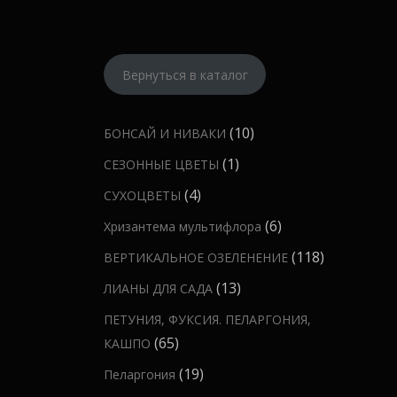
Вернуться в каталог
1
10
БОНСАЙ И НИВАКИ
0
1
1
СЕЗОННЫЕ ЦВЕТЫ
т
т
4
4
СУХОЦВЕТЫ
о
о
т
6
6
Хризантема мультифлора
в
в
о
т
а
1
118
ВЕРТИКАЛЬНОЕ ОЗЕЛЕНЕНИЕ
а
в
о
р
1
р
1
13
ЛИАНЫ ДЛЯ САДА
а
в
о
8
3
р
ПЕТУНИЯ, ФУКСИЯ. ПЕЛАРГОНИЯ,
а
в
т
т
а
6
65
КАШПО
р
о
о
5
о
1
19
Пеларгония
в
в
т
в
9