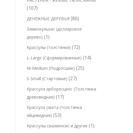
РАСТЕНИЯ - ЖИВЫЕ ТАЛИСМАНЫ
в
о
о
а
1
107
а
в
в
р
0
р
8
86
ДЕНЕЖНЫЕ ДЕРЕВЬЯ
а
а
7
о
6
р
Замиокулькас (долларовое
т
в
т
о
1
1
дерево)
о
о
в
т
7
72
Крассулы (толстянки)
в
в
о
2
а
1
14
L-Large (Сформированные)
а
в
т
р
4
р
2
25
M-Medium (Подросшие)
а
о
о
т
о
5
р
2
27
S-Small (Стартовые)
в
в
о
в
т
7
а
Крассула арборесценс (Толстянка
в
о
т
р
1
17
древовидная)
а
в
о
а
7
р
Крассула овата (толстянка
а
в
т
о
5
53
яйцевидная)
р
а
о
в
3
о
1
1
Крассулы свазиенсис и другие
р
в
т
в