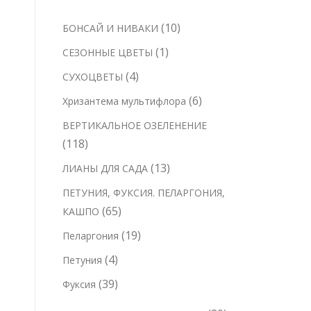
1
10
БОНСАЙ И НИВАКИ
0
1
1
СЕЗОННЫЕ ЦВЕТЫ
т
т
4
4
СУХОЦВЕТЫ
о
о
т
6
6
Хризантема мультифлора
в
в
о
т
а
ВЕРТИКАЛЬНОЕ ОЗЕЛЕНЕНИЕ
а
в
о
р
1
118
р
а
в
о
1
1
13
ЛИАНЫ ДЛЯ САДА
р
а
в
8
3
а
ПЕТУНИЯ, ФУКСИЯ. ПЕЛАРГОНИЯ,
р
т
т
6
65
КАШПО
о
о
о
5
в
1
19
Пеларгония
в
в
т
9
а
4
4
Петуния
а
о
т
р
т
р
3
39
Фуксия
в
о
о
о
о
9
а
в