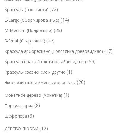
а
т
о
т
р
т
7
72
Крассулы (толстянки)
о
в
о
о
о
2
в
1
14
L-Large (Сформированные)
в
в
в
т
а
4
а
2
25
M-Medium (Подросшие)
а
о
р
т
р
5
р
2
27
S-Small (Стартовые)
в
о
о
о
т
7
а
в
1
17
Крассула арборесценс (Толстянка древовидная)
в
в
о
т
р
7
а
5
53
Крассула овата (толстянка яйцевидная)
в
о
а
т
р
3
а
1
1
Крассулы свазиенсис и другие
в
о
о
т
р
т
а
2
20
Эксклюзивные и именные крассулы
в
в
о
о
о
р
0
а
в
в
1
1
Монетное дерево (монетка)
в
о
т
р
а
т
а
в
8
8
Портулакария
о
о
р
о
р
т
в
в
3
3
Шеффлера
а
в
о
а
т
а
1
12
ДЕРЕВО ЛЮБВИ
в
р
о