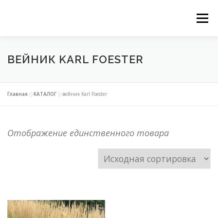
Перейти
Ме
к
ГЛАВНАЯ
НАШИ СЕРВИСЫ
КАТАЛОГ
содержимому
ВЕЙНИК KARL FOESTER
ВЕРТИКАЛЬНОЕ ОЗЕЛЕНЕНИЕ
Главная
»
КАТАЛОГ
»
вейник Karl Foester
ОЗЕЛЕНЕНИЕ ОРАНЖЕРЕЙ
Отображение единственного товара
ФИТОДИЗАЙН ОФИСОВ
КОНТАКТЫ