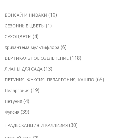
1
10
БОНСАЙ И НИВАКИ
0
1
1
СЕЗОННЫЕ ЦВЕТЫ
т
т
4
4
СУХОЦВЕТЫ
о
о
т
6
6
Хризантема мультифлора
в
в
о
т
а
1
118
ВЕРТИКАЛЬНОЕ ОЗЕЛЕНЕНИЕ
а
в
о
р
1
р
1
13
ЛИАНЫ ДЛЯ САДА
а
в
о
8
3
р
6
65
ПЕТУНИЯ, ФУКСИЯ. ПЕЛАРГОНИЯ, КАШПО
а
в
т
т
а
5
р
1
19
Пеларгония
о
о
т
о
9
в
4
4
Петуния
в
о
в
т
а
т
а
3
39
Фуксия
в
о
р
о
р
9
а
в
о
3
30
ТРАДЕСКАНЦИЯ И КАЛЛИЗИЯ
в
о
т
р
а
в
0
а
в
о
о
7