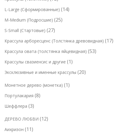
в
о
о
о
2
в
1
14
L-Large (Сформированные)
в
в
в
т
а
4
а
2
25
M-Medium (Подросшие)
а
о
р
т
р
5
р
2
27
S-Small (Стартовые)
в
о
о
о
т
7
а
в
1
17
Крассула арборесценс (Толстянка древовидная)
в
в
о
т
р
7
а
5
53
Крассула овата (толстянка яйцевидная)
в
о
а
т
р
3
а
1
1
Крассулы свазиенсис и другие
в
о
о
т
р
т
а
2
20
Эксклюзивные и именные крассулы
в
в
о
о
о
р
0
а
в
в
1
1
Монетное дерево (монетка)
в
о
т
р
а
т
а
в
8
8
Портулакария
о
о
р
о
р
т
в
в
3
3
Шеффлера
а
в
о
а
т
а
1
12
ДЕРЕВО ЛЮБВИ
в
р
о
р
2
а
о
1
11
Аихризон
в