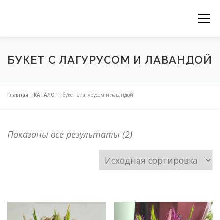
Перейти
Ме
к
ГЛАВНАЯ
НАШИ СЕРВИСЫ
КАТАЛОГ
содержимому
БУКЕТ С ЛАГУРУСОМ И ЛАВАНДОЙ
ВЕРТИКАЛЬНОЕ ОЗЕЛЕНЕНИЕ
Главная
»
КАТАЛОГ
»
букет с лагурусом и лавандой
ОЗЕЛЕНЕНИЕ ОРАНЖЕРЕЙ
Показаны все результаты (2)
ФИТОДИЗАЙН ОФИСОВ
КОНТАКТЫ