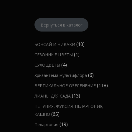
Вернуться в каталог
1
10
БОНСАЙ И НИВАКИ
0
1
1
СЕЗОННЫЕ ЦВЕТЫ
т
т
4
4
СУХОЦВЕТЫ
о
о
т
6
6
Хризантема мультифлора
в
в
о
т
а
1
118
ВЕРТИКАЛЬНОЕ ОЗЕЛЕНЕНИЕ
а
в
о
р
1
р
1
13
ЛИАНЫ ДЛЯ САДА
а
в
о
8
3
р
ПЕТУНИЯ, ФУКСИЯ. ПЕЛАРГОНИЯ,
а
в
т
т
а
6
65
КАШПО
р
о
о
5
о
1
19
Пеларгония
в
в
т
в
9