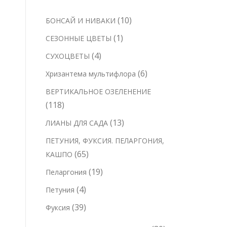
1
10
БОНСАЙ И НИВАКИ
0
1
1
СЕЗОННЫЕ ЦВЕТЫ
т
т
4
4
СУХОЦВЕТЫ
о
о
т
6
6
Хризантема мультифлора
в
в
о
т
а
ВЕРТИКАЛЬНОЕ ОЗЕЛЕНЕНИЕ
а
в
о
р
1
118
р
а
в
о
1
1
13
ЛИАНЫ ДЛЯ САДА
р
а
в
8
3
а
ПЕТУНИЯ, ФУКСИЯ. ПЕЛАРГОНИЯ,
р
т
т
6
65
КАШПО
о
о
о
5
в
1
19
Пеларгония
в
в
т
9
а
4
4
Петуния
а
о
т
р
т
р
3
39
Фуксия
в
о
о
о
о
9
а
в