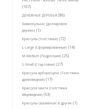
РАСТЕНИЯ - ЖИВЫЕ ТАЛИСМАНЫ
в
о
о
а
1
107
а
в
в
р
0
р
8
86
ДЕНЕЖНЫЕ ДЕРЕВЬЯ
а
а
7
о
6
р
Замиокулькас (долларовое
т
в
т
о
1
1
дерево)
о
о
в
т
7
72
Крассулы (толстянки)
в
в
о
2
а
1
14
L-Large (Сформированные)
а
в
т
р
4
р
2
25
M-Medium (Подросшие)
а
о
о
т
о
5
р
2
27
S-Small (Стартовые)
в
в
о
в
т
7
а
Крассула арборесценс (Толстянка
в
о
т
р
1
17
древовидная)
а
в
о
а
7
р
Крассула овата (толстянка
а
в
т
о
5
53
яйцевидная)
р
а
о
в
3
о
1
1
Крассулы свазиенсис и другие
р
в
т
в